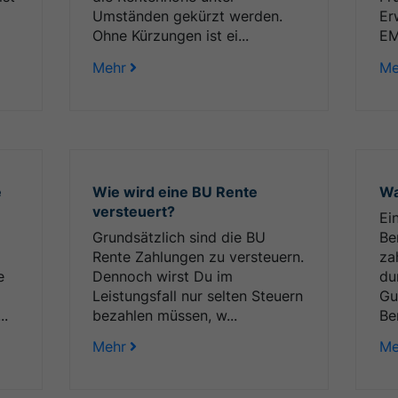
Umständen gekürzt werden.
Er
Ohne Kürzungen ist ei...
EM
Mehr
Me
e
Wie wird eine BU Rente
Wa
versteuert?
Ei
Grundsätzlich sind die BU
Be
Rente Zahlungen zu versteuern.
za
e
Dennoch wirst Du im
du
Leistungsfall nur selten Steuern
Gu
..
bezahlen müssen, w...
Be
Mehr
Me