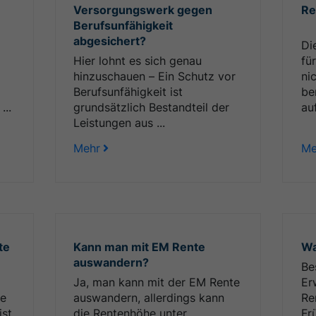
Versorgungswerk gegen
Re
Berufsunfähigkeit
abgesichert?
Di
Hier lohnt es sich genau
fü
hinzuschauen – Ein Schutz vor
ni
Berufsunfähigkeit ist
be
...
grundsätzlich Bestandteil der
auf
Leistungen aus ...
Mehr
Me
te
Kann man mit EM Rente
Wa
auswandern?
Be
Ja, man kann mit der EM Rente
Er
ne
auswandern, allerdings kann
Re
ist
die Rentenhöhe unter
Fr