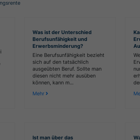
ngsrente
Was ist der Unterschied
Ka
Berufsunfähigkeit und
Er
Erwerbsminderung?
Au
i
Eine Berufsunfähigkeit bezieht
We
sich auf den tatsächlich
Er
f
ausgeübten Beruf. Sollte man
nu
diesen nicht mehr ausüben
er
können, kann m...
de
Mehr
Me
Ist man über das
Wa