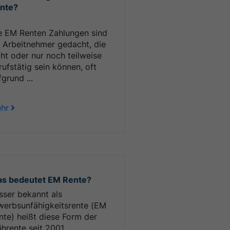
nte?
e EM Renten Zahlungen sind
r Arbeitnehmer gedacht, die
cht oder nur noch teilweise
rufstätig sein können, oft
grund ...
hr
s bedeutet EM Rente?
sser bekannt als
werbsunfähigkeitsrente (EM
nte) heißt diese Form der
ührente seit 2001