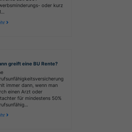
werbsminderungs- oder kurz
...
hr
nn greift eine BU Rente?
ne
rufsunfähigkeitsversicherung
hlt immer dann, wenn man
rch einen Arzt oder
tachter für mindestens 50%
rufsunfähig...
hr