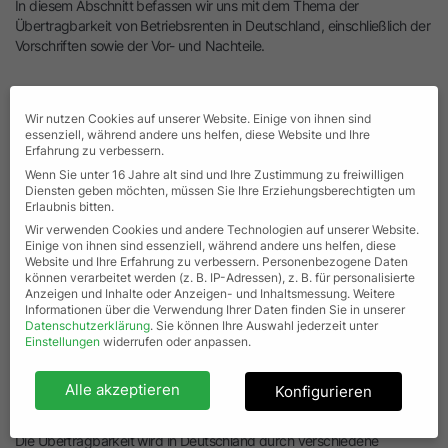
In diesem Abschnitt befassen wir uns mit dem Thema der
Übertragbarkeit von Betriebsrenten in Deutschland, einschließlich der
Vorschriften sowie der Vor- und Nachteile.
Wir nutzen Cookies auf unserer Website. Einige von ihnen sind
Was ist die Übertragbarkeit in Bezug
essenziell, während andere uns helfen, diese Website und Ihre
Erfahrung zu verbessern.
auf die bAV in Deutschland?
Wenn Sie unter 16 Jahre alt sind und Ihre Zustimmung zu freiwilligen
Diensten geben möchten, müssen Sie Ihre Erziehungsberechtigten um
Erlaubnis bitten.
Im Zusammenhang mit der betrieblichen Altersvorsorge in
Wir verwenden Cookies und andere Technologien auf unserer Website.
Deutschland bezieht sich die Übertragbarkeit auf die Möglichkeit
Einige von ihnen sind essenziell, während andere uns helfen, diese
eines Arbeitnehmers, seine angesammelten Rentenansprüche von
Website und Ihre Erfahrung zu verbessern.
Personenbezogene Daten
können verarbeitet werden (z. B. IP-Adressen), z. B. für personalisierte
einem Arbeitgeber oder Rentenanbieter auf einen anderen zu
Anzeigen und Inhalte oder Anzeigen- und Inhaltsmessung.
Weitere
übertragen. Dies kann ein wichtiger Faktor für Arbeitnehmer sein, die
Informationen über die Verwendung Ihrer Daten finden Sie in unserer
den Arbeitsplatz häufig wechseln oder einen nicht linearen
Datenschutzerklärung
.
Sie können Ihre Auswahl jederzeit unter
Karriereverlauf haben, da sie so die Kontinuität ihrer
Einstellungen
widerrufen oder anpassen.
Rentenersparnisse aufrechterhalten und dabei vermeiden, dass die
Datenschutzeinstellungen
erworbenen Leistungen bei einem Arbeitgeberwechsel verloren
Alle akzeptieren
Konfigurieren
gehen.
Die Übertragbarkeit wird in Deutschland durch verschiedene
Wenn Sie unter 16 Jahre alt sind und Ihre Zustimmung zu freiwilligen