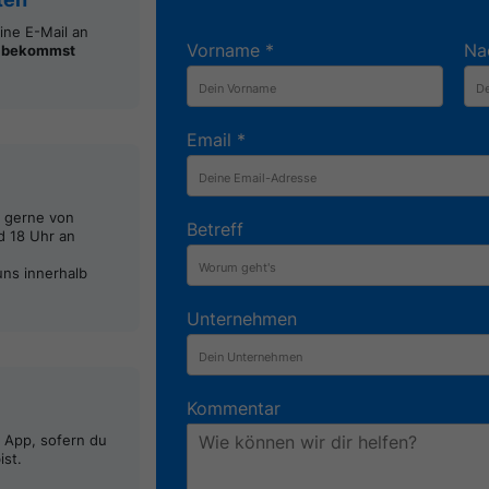
ine E-Mail an
Vorname
*
Na
u bekommst
Email
*
s gerne von
Betreff
d 18 Uhr an
uns innerhalb
Unternehmen
Kommentar
 App, sofern du
st.