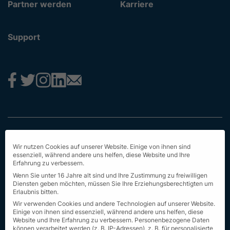
Partner werden
Karriere
Support
Impressum
Wir nutzen Cookies auf unserer Website. Einige von ihnen sind
Datenschutz
essenziell, während andere uns helfen, diese Website und Ihre
Erfahrung zu verbessern.
AGB
Wenn Sie unter 16 Jahre alt sind und Ihre Zustimmung zu freiwilligen
Diensten geben möchten, müssen Sie Ihre Erziehungsberechtigten um
Erstinformation
Erlaubnis bitten.
Wir verwenden Cookies und andere Technologien auf unserer Website.
Nachhaltigkeit
Einige von ihnen sind essenziell, während andere uns helfen, diese
Website und Ihre Erfahrung zu verbessern.
Personenbezogene Daten
können verarbeitet werden (z. B. IP-Adressen), z. B. für personalisierte
Seit Sitemap