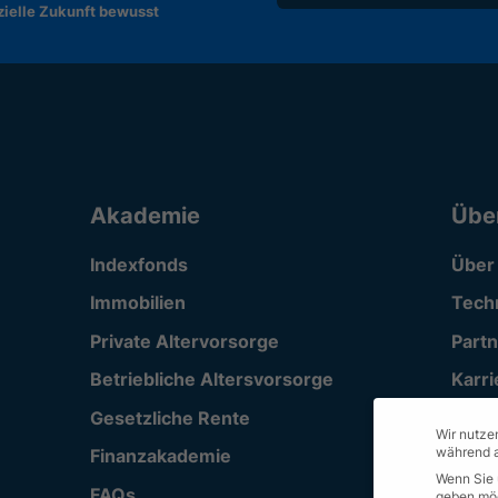
nzielle Zukunft bewusst
Akademie
Übe
Indexfonds
Über
Immobilien
Tech
Private Altervorsorge
Part
Betriebliche Altersvorsorge
Karri
Gesetzliche Rente
Supp
Wir nutzen
während a
Finanzakademie
Wenn Sie 
FAQs
geben möc