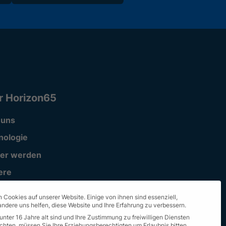
r Horizon65
 uns
nologie
ner werden
ere
ort
 Cookies auf unserer Website. Einige von ihnen sind essenziell,
ndere uns helfen, diese Website und Ihre Erfahrung zu verbessern.
unter 16 Jahre alt sind und Ihre Zustimmung zu freiwilligen Diensten
hten, müssen Sie Ihre Erziehungsberechtigten um Erlaubnis bitten.