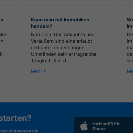
er
Kann man mit Immobilien
We
handeln?
Im
lie
Natürlich. Das Ankaufen und
De
ch
Veräußern sind eine erlaubt
im
r
und unter den Richtigen
ma
ch
Umständen sehr ertragreiche
da
Tätigkeit. Allerd...
sic
Mehr
Me
 starten?
Horizon65 für
iPhone
nter und werden Sie