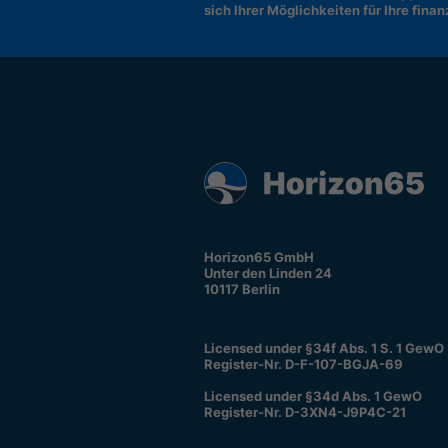
sich Ihrer Möglichkeiten für Ihre fina
Horizon65 GmbH
Unter den Linden 24
10117 Berlin
Licensed under §34f Abs. 1 S. 1 GewO
Register-Nr. D-F-107-BGJA-69
Licensed under §34d Abs. 1 GewO
Register-Nr. D-3XN4-J9P4C-21