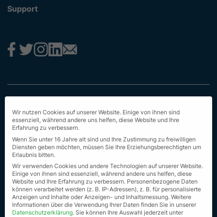
Support
Impressum
Wir nutzen Cookies auf unserer Website. Einige von ihnen sind
Datenschutz
essenziell, während andere uns helfen, diese Website und Ihre
Erfahrung zu verbessern.
AGB
Wenn Sie unter 16 Jahre alt sind und Ihre Zustimmung zu freiwilligen
Diensten geben möchten, müssen Sie Ihre Erziehungsberechtigten um
Erstinformation
Erlaubnis bitten.
Wir verwenden Cookies und andere Technologien auf unserer Website.
Nachhaltigkeit
Einige von ihnen sind essenziell, während andere uns helfen, diese
Website und Ihre Erfahrung zu verbessern.
Personenbezogene Daten
können verarbeitet werden (z. B. IP-Adressen), z. B. für personalisierte
Seit Sitemap
Anzeigen und Inhalte oder Anzeigen- und Inhaltsmessung.
Weitere
Informationen über die Verwendung Ihrer Daten finden Sie in unserer
© Alle Rechte vorbehalten 2023
Datenschutzerklärung
.
Sie können Ihre Auswahl jederzeit unter