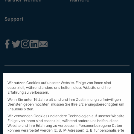
Support
Impressum
Wir nutzen Cookies auf unserer Website. Einige von ihnen sind
Datenschutz
essenziell, während andere uns helfen, diese Website und Ihre
Erfahrung zu verbessern.
AGB
Wenn Sie unter 16 Jahre alt sind und Ihre Zustimmung zu freiwilligen
Diensten geben möchten, müssen Sie Ihre Erziehungsberechtigten um
Erstinformation
Erlaubnis bitten.
Wir verwenden Cookies und andere Technologien auf unserer Website.
Nachhaltigkeit
Einige von ihnen sind essenziell, während andere uns helfen, diese
Website und Ihre Erfahrung zu verbessern.
Personenbezogene Daten
können verarbeitet werden (z. B. IP-Adressen), z. B. für personalisierte
Seit Sitemap