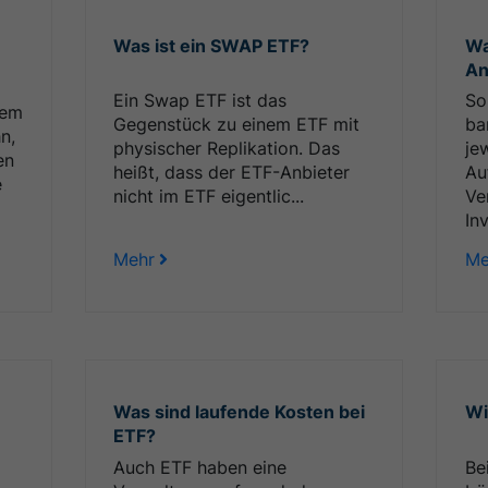
Was ist ein SWAP ETF?
Wa
An
Ein Swap ETF ist das
So
lem
Gegenstück zu einem ETF mit
ba
n,
physischer Replikation. Das
je
en
heißt, dass der ETF-Anbieter
Au
e
nicht im ETF eigentlic...
Ve
Inv
Mehr
Me
Was sind laufende Kosten bei
Wi
ETF?
Auch ETF haben eine
Be