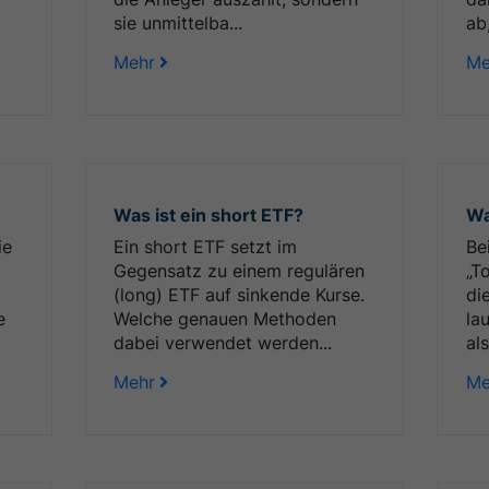
sie unmittelba...
ab
Mehr
Me
Was ist ein short ETF?
Wa
ie
Ein short ETF setzt im
Be
Gegensatz zu einem regulären
„T
e
(long) ETF auf sinkende Kurse.
di
e
Welche genauen Methoden
la
dabei verwendet werden...
als
Mehr
Me