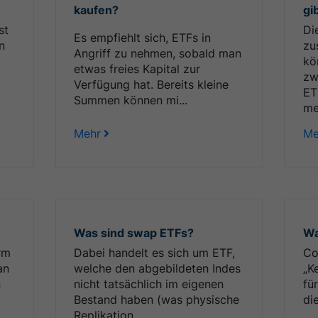
kaufen?
gi
st
Di
Es empfiehlt sich, ETFs in
n
zu
Angriff zu nehmen, sobald man
kö
etwas freies Kapital zur
zw
Verfügung hat. Bereits kleine
ET
Summen können mi...
me
Mehr
Me
Was sind swap ETFs?
Wa
rm
Dabei handelt es sich um ETF,
Co
an
welche den abgebildeten Indes
„K
n
nicht tatsächlich im eigenen
fü
Bestand haben (was physische
di
Replikation...
...