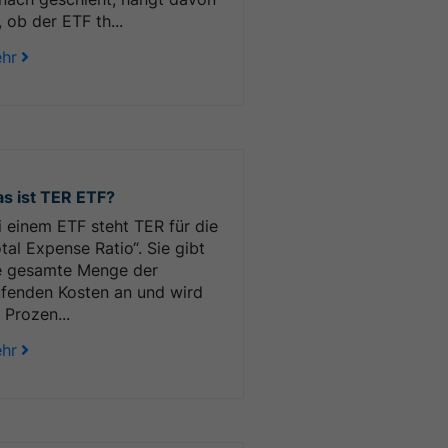
, ob der ETF th...
hr
s ist TER ETF?
i einem ETF steht TER für die
otal Expense Ratio“. Sie gibt
e gesamte Menge der
ufenden Kosten an und wird
 Prozen...
hr