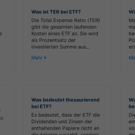
Was ist TER bei ETF?
Wi
Die Total Expense Ratio (TER)
Ma
gibt die gesamten laufenden
ma
e
Kosten eines ETF an. Sie wird
be
als Prozentsatz der
Po
investierten Summe aus...
ers
Mehr
Me
Was bedeutet thesaurierend
Wa
bei ETF?
be
“
Es bedeutet, dass der ETF die
Di
an
Dividenden und Zinsen der
en
enthaltenden Papiere nicht an
vo
die Anleger auszahlt, sondern
da