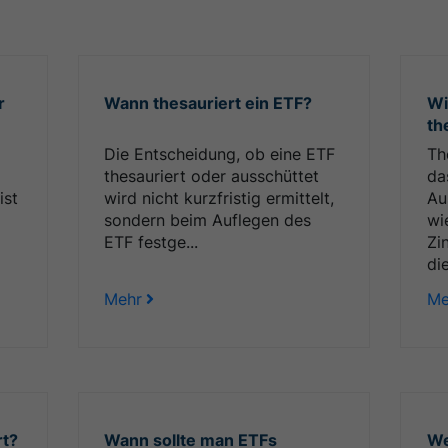
r
Wann thesauriert ein ETF?
Wi
th
Die Entscheidung, ob eine ETF
Th
thesauriert oder ausschüttet
da
ist
wird nicht kurzfristig ermittelt,
Au
sondern beim Auflegen des
wi
ETF festge...
Zi
die
Mehr
Me
rt?
Wann sollte man ETFs
We