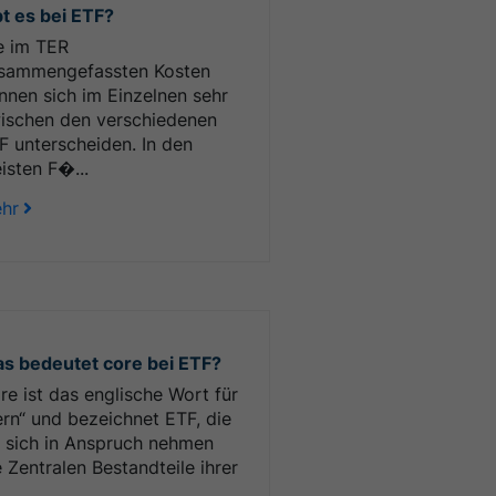
bt es bei ETF?
e im TER
sammengefassten Kosten
nnen sich im Einzelnen sehr
ischen den verschiedenen
F unterscheiden. In den
isten F�...
hr
s bedeutet core bei ETF?
re ist das englische Wort für
ern“ und bezeichnet ETF, die
r sich in Anspruch nehmen
e Zentralen Bestandteile ihrer