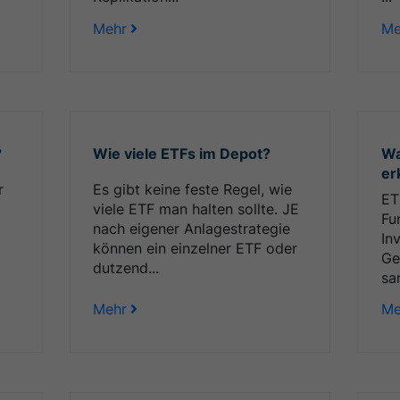
Mehr
Me
?
Wie viele ETFs im Depot?
Wa
er
r
Es gibt keine feste Regel, wie
ET
viele ETF man halten sollte. JE
Fu
nach eigener Anlagestrategie
In
können ein einzelner ETF oder
Ge
dutzend...
sa
Mehr
Me