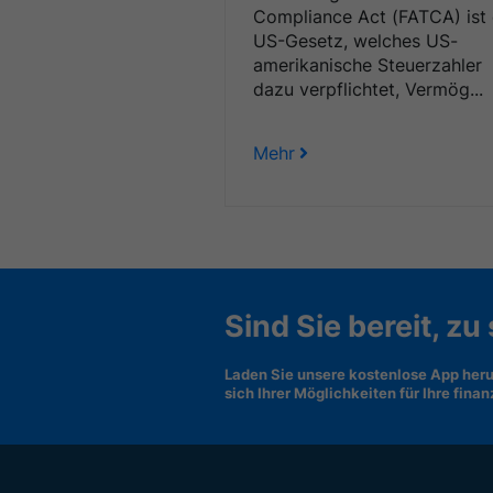
Compliance Act (FATCA) ist 
US-Gesetz, welches US-
amerikanische Steuerzahler
dazu verpflichtet, Vermög...
Mehr
Sind Sie bereit, zu
Laden Sie unsere kostenlose App heru
sich Ihrer Möglichkeiten für Ihre fina