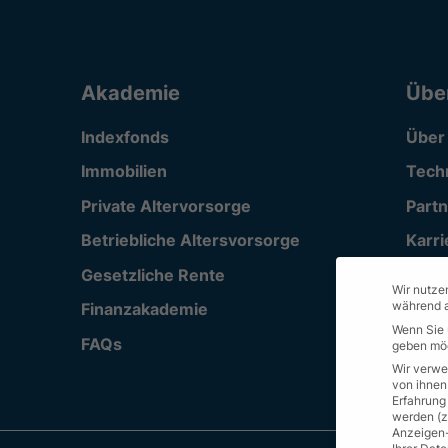
Akademie
Übe
Indexfonds
Über
Immobilien
Tech
Private Altervorsorge
Part
Betriebliche Altersvorsorge
Karri
Gesetzliche Rente
Supp
Wir nutzen
während a
Finanzakademie
Wenn Sie 
FAQs
geben möc
Wir verwe
von ihnen
Erfahrung
werden (z.
Anzeigen-