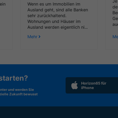
Je
ein
Wenn es um Immobilien im
de
Ausland geht, sind alle Banken
Be
sehr zurückhaltend.
Ge
Wohnungen und Häuser im
au
Ausland werden eigentlich ni...
Mehr
Me
 starten?
Horizon65 für
iPhone
nter und werden Sie
nzielle Zukunft bewusst