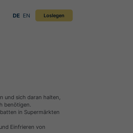
DE
EN
Loslegen
en und sich daran halten,
h benötigen.
batten in Supermärkten
nd Einfrieren von