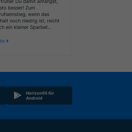
 früher Du damit anfängst,
sto besser! Zum
rufseinstieg, wenn das
halt noch niedrig ist, reicht
ch ein kleiner Sparbet...
hr
Horizon65 für
Android