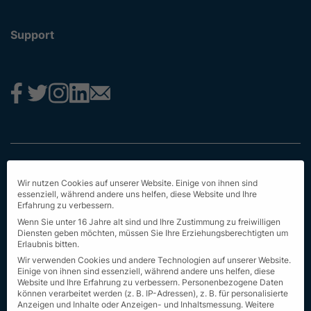
Support
Impressum
Wir nutzen Cookies auf unserer Website. Einige von ihnen sind
Datenschutz
essenziell, während andere uns helfen, diese Website und Ihre
Erfahrung zu verbessern.
AGB
Wenn Sie unter 16 Jahre alt sind und Ihre Zustimmung zu freiwilligen
Diensten geben möchten, müssen Sie Ihre Erziehungsberechtigten um
Erstinformation
Erlaubnis bitten.
Wir verwenden Cookies und andere Technologien auf unserer Website.
Nachhaltigkeit
Einige von ihnen sind essenziell, während andere uns helfen, diese
Website und Ihre Erfahrung zu verbessern.
Personenbezogene Daten
können verarbeitet werden (z. B. IP-Adressen), z. B. für personalisierte
Seit Sitemap
Anzeigen und Inhalte oder Anzeigen- und Inhaltsmessung.
Weitere