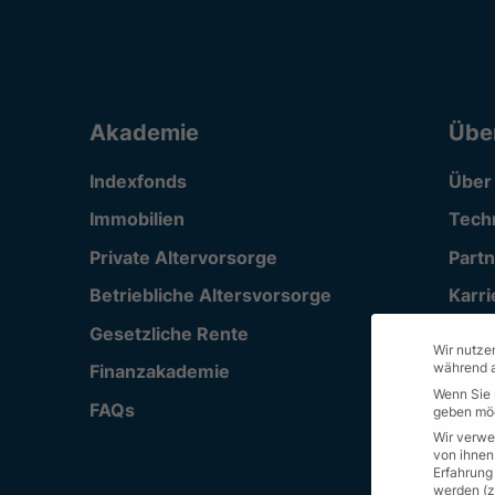
Akademie
Übe
Indexfonds
Über
Immobilien
Tech
Private Altervorsorge
Part
Betriebliche Altersvorsorge
Karri
Gesetzliche Rente
Supp
Wir nutzen
während a
Finanzakademie
Wenn Sie 
FAQs
geben möc
Wir verwe
von ihnen
Erfahrung
werden (z.