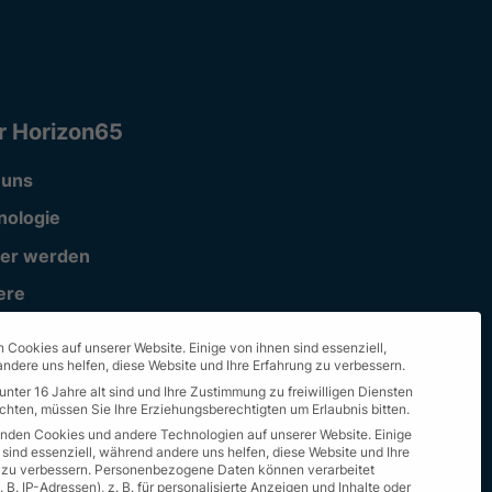
r Horizon65
 uns
nologie
ner werden
ere
ort
 Cookies auf unserer Website. Einige von ihnen sind essenziell,
ndere uns helfen, diese Website und Ihre Erfahrung zu verbessern.
unter 16 Jahre alt sind und Ihre Zustimmung zu freiwilligen Diensten
hten, müssen Sie Ihre Erziehungsberechtigten um Erlaubnis bitten.
nden Cookies und andere Technologien auf unserer Website. Einige
 sind essenziell, während andere uns helfen, diese Website und Ihre
 zu verbessern.
Personenbezogene Daten können verarbeitet
 B. IP-Adressen), z. B. für personalisierte Anzeigen und Inhalte oder