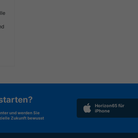
lle
nd
 starten?
Horizon65 für
iPhone
nter und werden Sie
nzielle Zukunft bewusst