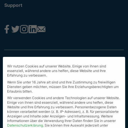
Support
Impressum
Wir nutzen Cookies auf unserer Website. Einige von ihnen sind
Datenschutz
essenziell, während andere uns helfen, diese Website und Ihre
Erfahrung zu verbessern.
AGB
Wenn Sie unter 16 Jahre alt sind und Ihre Zustimmung zu freiwilligen
Diensten geben möchten, müssen Sie Ihre Erziehungsberechtigten um
Erstinformation
Erlaubnis bitten.
Wir verwenden Cookies und andere Technologien auf unserer Website.
Nachhaltigkeit
Einige von ihnen sind essenziell, während andere uns helfen, diese
Website und Ihre Erfahrung zu verbessern.
Personenbezogene Daten
können verarbeitet werden (z. B. IP-Adressen), z. B. für personalisierte
Seit Sitemap
Anzeigen und Inhalte oder Anzeigen- und Inhaltsmessung.
Weitere
Informationen über die Verwendung Ihrer Daten finden Sie in unserer
© Alle Rechte vorbehalten 2023
Datenschutzerklärung
.
Sie können Ihre Auswahl jederzeit unter