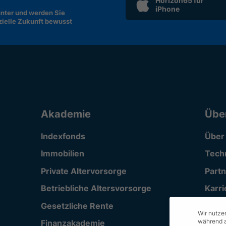
Horizon65 für
iPhone
nter und werden Sie
nzielle Zukunft bewusst
Akademie
Übe
Indexfonds
Über
Immobilien
Tech
Private Altervorsorge
Part
Betriebliche Altersvorsorge
Karri
Gesetzliche Rente
Supp
Wir nutzen
während a
Finanzakademie