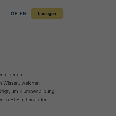
DE
EN
Loslegen
den eigenen
an Wissen, welchen
tigt, um Klumpenbildung
denen ETF miteinander