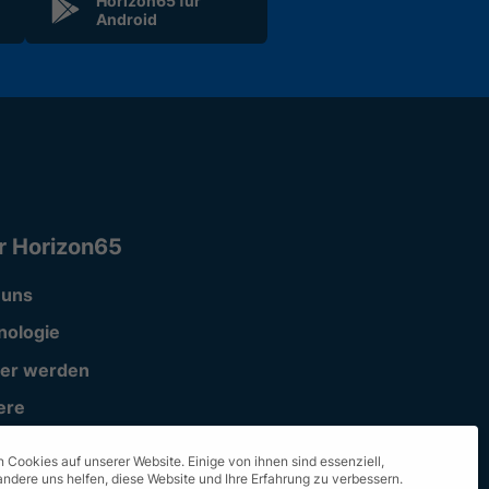
Horizon65 für
Android
r Horizon65
 uns
nologie
ner werden
ere
ort
 Cookies auf unserer Website. Einige von ihnen sind essenziell,
ndere uns helfen, diese Website und Ihre Erfahrung zu verbessern.