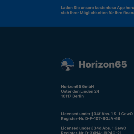
Laden Sie unsere kostenlose App heru
sich Ihrer Möglichkeiten für Ihre fina
Horizon65 GmbH
Unter den Linden 24
10117 Berlin
Licensed under §34f Abs. 1 S. 1 GewO
Register-Nr. D-F-107-BGJA-69
Licensed under §34d Abs. 1 GewO
Register-Nr. D-3XN4-J9P4C-21