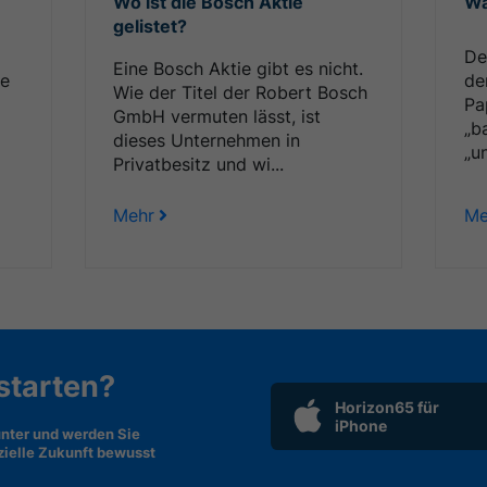
Wo ist die Bosch Aktie
Wa
gelistet?
§
De
Eine Bosch Aktie gibt es nicht.
re
de
Wie der Titel der Robert Bosch
Pa
GmbH vermuten lässt, ist
„b
dieses Unternehmen in
„u
Privatbesitz und wi...
Mehr
Me
 starten?
Horizon65 für
iPhone
nter und werden Sie
nzielle Zukunft bewusst