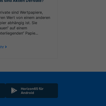
s sind Aktien Derivate?
rivate sind Wertpapiere,
ren Wert von einem anderen
pier abhängig ist. Sie
auen“ auf einem
nterliegenden“ Papie...
hr
Horizon65 für
Android