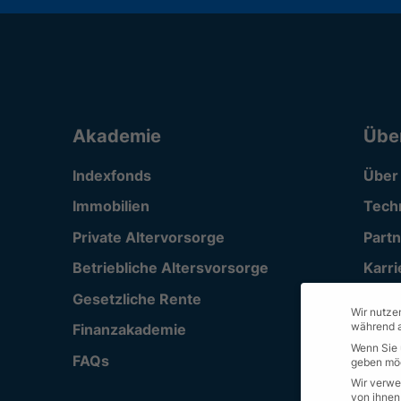
Akademie
Übe
Indexfonds
Über
Immobilien
Tech
Private Altervorsorge
Part
Betriebliche Altersvorsorge
Karri
Gesetzliche Rente
Supp
Wir nutzen
während a
Finanzakademie
Wenn Sie 
FAQs
geben möc
Wir verwe
von ihnen