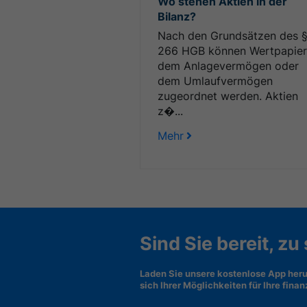
Wo stehen Aktien in der
Bilanz?
Nach den Grundsätzen des 
266 HGB können Wertpapie
dem Anlagevermögen oder
dem Umlaufvermögen
zugeordnet werden. Aktien
z�...
Mehr
Sind Sie bereit, zu
Laden Sie unsere kostenlose App heru
sich Ihrer Möglichkeiten für Ihre fina