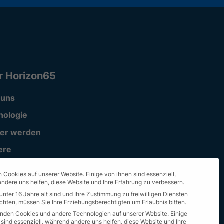
r Horizon65
 uns
nologie
ner werden
ere
ort
 Cookies auf unserer Website. Einige von ihnen sind essenziell,
ndere uns helfen, diese Website und Ihre Erfahrung zu verbessern.
unter 16 Jahre alt sind und Ihre Zustimmung zu freiwilligen Diensten
hten, müssen Sie Ihre Erziehungsberechtigten um Erlaubnis bitten.
nden Cookies und andere Technologien auf unserer Website. Einige
 sind essenziell, während andere uns helfen, diese Website und Ihre