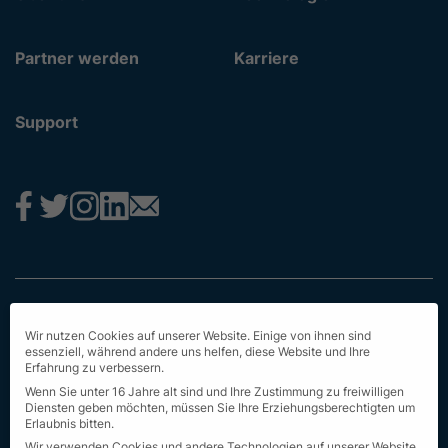
Partner werden
Karriere
Support
Impressum
Wir nutzen Cookies auf unserer Website. Einige von ihnen sind
Datenschutz
essenziell, während andere uns helfen, diese Website und Ihre
Erfahrung zu verbessern.
AGB
Wenn Sie unter 16 Jahre alt sind und Ihre Zustimmung zu freiwilligen
Diensten geben möchten, müssen Sie Ihre Erziehungsberechtigten um
Erstinformation
Erlaubnis bitten.
Wir verwenden Cookies und andere Technologien auf unserer Website.