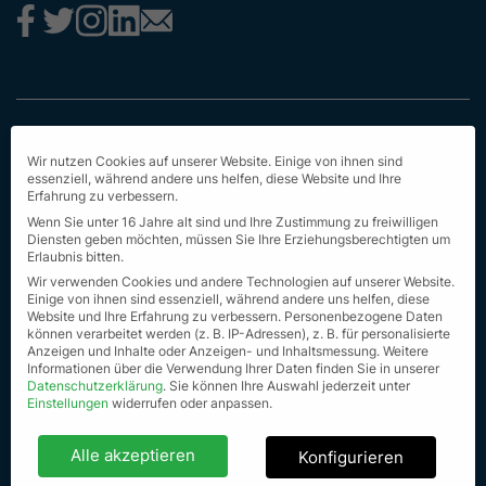
Impressum
Wir nutzen Cookies auf unserer Website. Einige von ihnen sind
Datenschutz
essenziell, während andere uns helfen, diese Website und Ihre
Erfahrung zu verbessern.
AGB
Wenn Sie unter 16 Jahre alt sind und Ihre Zustimmung zu freiwilligen
Diensten geben möchten, müssen Sie Ihre Erziehungsberechtigten um
Erstinformation
Erlaubnis bitten.
Wir verwenden Cookies und andere Technologien auf unserer Website.
Nachhaltigkeit
Einige von ihnen sind essenziell, während andere uns helfen, diese
Website und Ihre Erfahrung zu verbessern.
Personenbezogene Daten
können verarbeitet werden (z. B. IP-Adressen), z. B. für personalisierte
Seit Sitemap
Anzeigen und Inhalte oder Anzeigen- und Inhaltsmessung.
Weitere
Informationen über die Verwendung Ihrer Daten finden Sie in unserer
© Alle Rechte vorbehalten 2023
Datenschutzerklärung
.
Sie können Ihre Auswahl jederzeit unter
Einstellungen
widerrufen oder anpassen.
Datenschutzeinstellungen
Alle akzeptieren
Konfigurieren