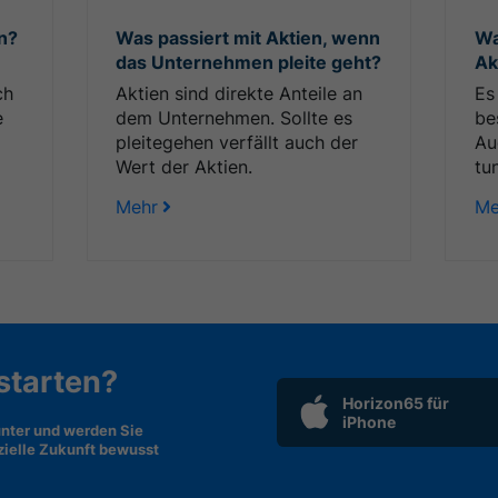
n?
Was passiert mit Aktien, wenn
Wa
das Unternehmen pleite geht?
Ak
ch
Aktien sind direkte Anteile an
Es
e
dem Unternehmen. Sollte es
be
pleitegehen verfällt auch der
Au
Wert der Aktien.
tu
Mehr
Me
 starten?
Horizon65 für
iPhone
nter und werden Sie
nzielle Zukunft bewusst