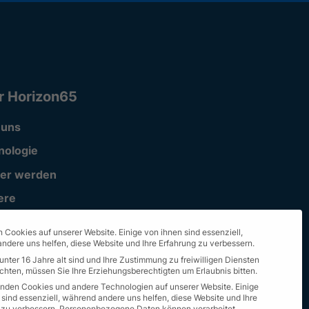
r Horizon65
 uns
nologie
ner werden
ere
ort
 Cookies auf unserer Website. Einige von ihnen sind essenziell,
ndere uns helfen, diese Website und Ihre Erfahrung zu verbessern.
unter 16 Jahre alt sind und Ihre Zustimmung zu freiwilligen Diensten
hten, müssen Sie Ihre Erziehungsberechtigten um Erlaubnis bitten.
nden Cookies und andere Technologien auf unserer Website. Einige
 sind essenziell, während andere uns helfen, diese Website und Ihre
 zu verbessern.
Personenbezogene Daten können verarbeitet