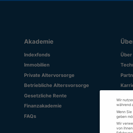
Akademie
Übe
Indexfonds
Über
Immobilien
Tech
Private Altervorsorge
Part
Betriebliche Altersvorsorge
Karri
Gesetzliche Rente
Supp
Wir nutzen
während a
Finanzakademie
Wenn Sie 
FAQs
geben möc
Wir verwe
von ihnen
Erfahrung