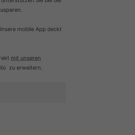
 unterstützen Sie bei der
zusparen.
 Unsere mobile App deckt
irekt
mit unseren
lio zu erweitern.