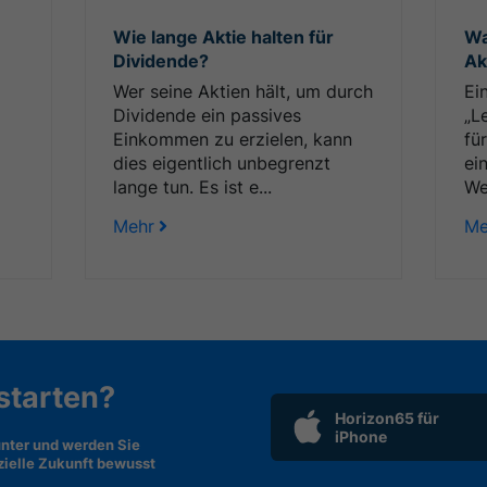
Wie lange Aktie halten für
Wa
Dividende?
Ak
Wer seine Aktien hält, um durch
Ei
Dividende ein passives
„L
Einkommen zu erzielen, kann
fü
dies eigentlich unbegrenzt
ei
lange tun. Es ist e...
We
Mehr
Me
 starten?
Horizon65 für
iPhone
nter und werden Sie
nzielle Zukunft bewusst