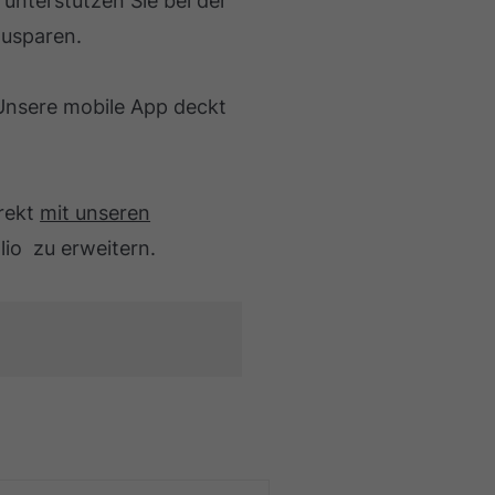
 unterstützen Sie bei der
zusparen.
 Unsere mobile App deckt
irekt
mit unseren
lio zu erweitern.