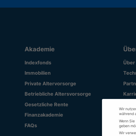
Akademie
Übe
Indexfonds
Über
Immobilien
Tech
Private Altervorsorge
Part
Betriebliche Altersvorsorge
Karri
Gesetzliche Rente
Supp
Wir nutzen
während a
Finanzakademie
Wenn Sie 
FAQs
geben möc
Wir verwe