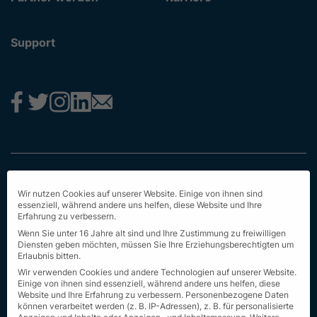
Support
Impressum
Wir nutzen Cookies auf unserer Website. Einige von ihnen sind
Datenschutz
essenziell, während andere uns helfen, diese Website und Ihre
Erfahrung zu verbessern.
AGB
Wenn Sie unter 16 Jahre alt sind und Ihre Zustimmung zu freiwilligen
Diensten geben möchten, müssen Sie Ihre Erziehungsberechtigten um
Erstinformation
Erlaubnis bitten.
Wir verwenden Cookies und andere Technologien auf unserer Website.
Nachhaltigkeit
Einige von ihnen sind essenziell, während andere uns helfen, diese
Website und Ihre Erfahrung zu verbessern.
Personenbezogene Daten
können verarbeitet werden (z. B. IP-Adressen), z. B. für personalisierte
Seit Sitemap