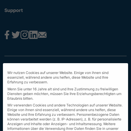
Support
Impressum
Wir nutzen Cookies auf unserer Website. Einige von ihnen sind
Datenschutz
essenziell, während andere uns helfen, diese Website und Ihre
Erfahrung zu verbessern.
AGB
Wenn Sie unter 16 Jahre alt sind und Ihre Zustimmung zu freiwilligen
Diensten geben möchten, müssen Sie Ihre Erziehungsberechtigten um
Erstinformation
Erlaubnis bitten.
Wir verwenden Cookies und andere Technologien auf unserer Website.
Nachhaltigkeit
Einige von ihnen sind essenziell, während andere uns helfen, diese
Website und Ihre Erfahrung zu verbessern.
Personenbezogene Daten
können verarbeitet werden (z. B. IP-Adressen), z. B. für personalisierte
Seit Sitemap
Anzeigen und Inhalte oder Anzeigen- und Inhaltsmessung.
Weitere
Informationen über die Verwendung Ihrer Daten finden Sie in unserer