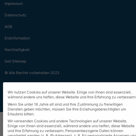
Impressum
Datenschutz
AGB
Erstinformation
Nachhaltigkeit
Seit Sitemap
© Alle Rechte vorbehalten 2023
Wir nutzen Cookies auf unserer Website. Einige von ihnen sind essenziell,
während andere uns helfen, diese Website und Ihre Erfahrung zu verbessern
Wenn Sie unter 16 Jahre alt sind und Ihre Zustimmung zu freiwilligen
Diensten geben möchten, müssen Sie Ihre Erziehungsberechtigten um
Erlaubnis bitten.
Wir verwenden Cookies und andere Technologien auf unserer Website.
Einige von ihnen sind essenziell, während andere uns helfen, diese Website
und Ihre Erfahrung zu verbessern.
Personenbezogene Daten können
verarbeitet werden (z. B. IP-Adressen), z. B. für personalisierte Anzeigen un