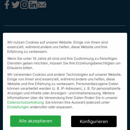
Impressum
Wir nutzen Cookies auf unserer Website. Einige von ihnen sind
Datenschutz
essenziell, während andere uns helfen, diese Website und Ihre
Erfahrung zu verbessern.
AGB
Wenn Sie unter 16 Jahre alt sind und Ihre Zustimmung zu freiwilligen
Diensten geben möchten, müssen Sie Ihre Erziehungsberechtigten um
Erstinformation
Erlaubnis bitten.
Wir verwenden Cookies und andere Technologien auf unserer Website.
Nachhaltigkeit
Einige von ihnen sind essenziell, während andere uns helfen, diese
Website und Ihre Erfahrung zu verbessern.
Personenbezogene Daten
können verarbeitet werden (z. B. IP-Adressen), z. B. für personalisierte
Seit Sitemap
Anzeigen und Inhalte oder Anzeigen- und Inhaltsmessung.
Weitere
Informationen über die Verwendung Ihrer Daten finden Sie in unserer
© Alle Rechte vorbehalten 2023
Datenschutzerklärung
.
Sie können Ihre Auswahl jederzeit unter
Einstellungen
widerrufen oder anpassen.
Datenschutzeinstellungen
Alle akzeptieren
Konfigurieren